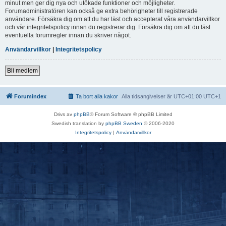
minut men ger dig nya och utökade funktioner och möjligheter.
Forumadministratören kan också ge extra behörigheter till registrerade
användare. Försäkra dig om att du har läst och accepterat våra användarvillkor
och vår integritetspolicy innan du registrerar dig. Försäkra dig om att du läst
eventuella forumregler innan du skriver något.
Användarvillkor
|
Integritetspolicy
Bli medlem
Forumindex
Ta bort alla kakor
Alla tidsangivelser är UTC+01:00 UTC+1
Drivs av
phpBB
® Forum Software © phpBB Limited
Swedish translation by
phpBB Sweden
© 2006-2020
Integritetspolicy
|
Användarvillkor