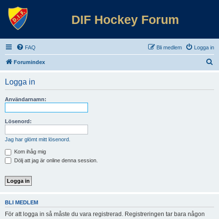
DIF Hockey Forum
FAQ
Bli medlem
Logga in
S
Forumindex
ö
Logga in
k
Användarnamn:
Lösenord:
Jag har glömt mitt lösenord.
Kom ihåg mig
Dölj att jag är online denna session.
BLI MEDLEM
För att logga in så måste du vara registrerad. Registreringen tar bara någon