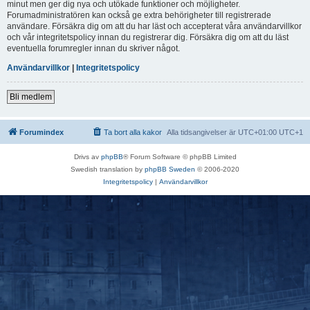
minut men ger dig nya och utökade funktioner och möjligheter.
Forumadministratören kan också ge extra behörigheter till registrerade
användare. Försäkra dig om att du har läst och accepterat våra användarvillkor
och vår integritetspolicy innan du registrerar dig. Försäkra dig om att du läst
eventuella forumregler innan du skriver något.
Användarvillkor
|
Integritetspolicy
Bli medlem
Forumindex
Ta bort alla kakor
Alla tidsangivelser är UTC+01:00 UTC+1
Drivs av
phpBB
® Forum Software © phpBB Limited
Swedish translation by
phpBB Sweden
© 2006-2020
Integritetspolicy
|
Användarvillkor