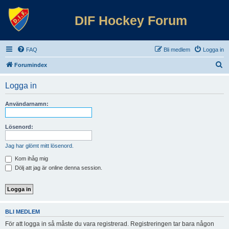
DIF Hockey Forum
FAQ
Bli medlem
Logga in
S
Forumindex
ö
Logga in
k
Användarnamn:
Lösenord:
Jag har glömt mitt lösenord.
Kom ihåg mig
Dölj att jag är online denna session.
BLI MEDLEM
För att logga in så måste du vara registrerad. Registreringen tar bara någon