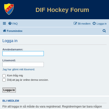
DIF Hockey Forum
FAQ
Bli medlem
Logga in
S
Forumindex
ö
Logga in
k
Användarnamn:
Lösenord:
Jag har glömt mitt lösenord.
Kom ihåg mig
Dölj att jag är online denna session.
BLI MEDLEM
För att logga in så måste du vara registrerad. Registreringen tar bara någon