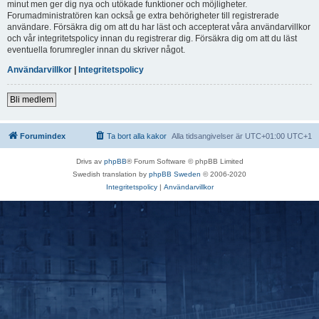
minut men ger dig nya och utökade funktioner och möjligheter.
Forumadministratören kan också ge extra behörigheter till registrerade
användare. Försäkra dig om att du har läst och accepterat våra användarvillkor
och vår integritetspolicy innan du registrerar dig. Försäkra dig om att du läst
eventuella forumregler innan du skriver något.
Användarvillkor
|
Integritetspolicy
Bli medlem
Forumindex
Ta bort alla kakor
Alla tidsangivelser är UTC+01:00 UTC+1
Drivs av
phpBB
® Forum Software © phpBB Limited
Swedish translation by
phpBB Sweden
© 2006-2020
Integritetspolicy
|
Användarvillkor