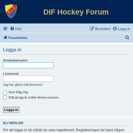
DIF Hockey Forum
FAQ
Bli medlem
Logga in
S
Forumindex
ö
Logga in
k
Användarnamn:
Lösenord:
Jag har glömt mitt lösenord.
Kom ihåg mig
Dölj att jag är online denna session.
BLI MEDLEM
För att logga in så måste du vara registrerad. Registreringen tar bara någon