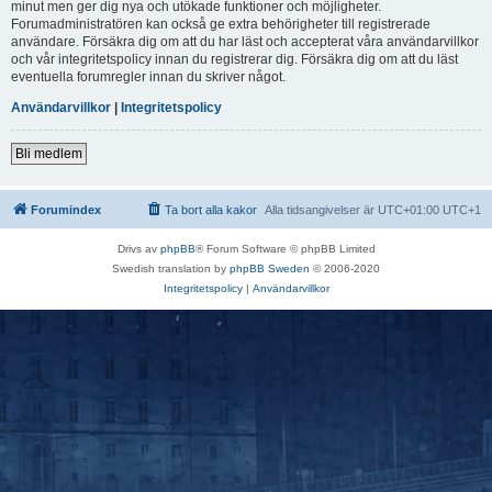
minut men ger dig nya och utökade funktioner och möjligheter.
Forumadministratören kan också ge extra behörigheter till registrerade
användare. Försäkra dig om att du har läst och accepterat våra användarvillkor
och vår integritetspolicy innan du registrerar dig. Försäkra dig om att du läst
eventuella forumregler innan du skriver något.
Användarvillkor
|
Integritetspolicy
Bli medlem
Forumindex
Ta bort alla kakor
Alla tidsangivelser är UTC+01:00 UTC+1
Drivs av
phpBB
® Forum Software © phpBB Limited
Swedish translation by
phpBB Sweden
© 2006-2020
Integritetspolicy
|
Användarvillkor