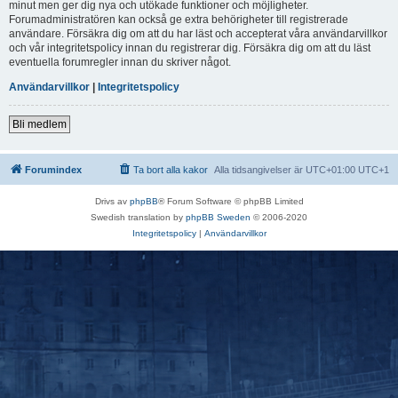
minut men ger dig nya och utökade funktioner och möjligheter.
Forumadministratören kan också ge extra behörigheter till registrerade
användare. Försäkra dig om att du har läst och accepterat våra användarvillkor
och vår integritetspolicy innan du registrerar dig. Försäkra dig om att du läst
eventuella forumregler innan du skriver något.
Användarvillkor
|
Integritetspolicy
Bli medlem
Forumindex
Ta bort alla kakor
Alla tidsangivelser är UTC+01:00 UTC+1
Drivs av
phpBB
® Forum Software © phpBB Limited
Swedish translation by
phpBB Sweden
© 2006-2020
Integritetspolicy
|
Användarvillkor