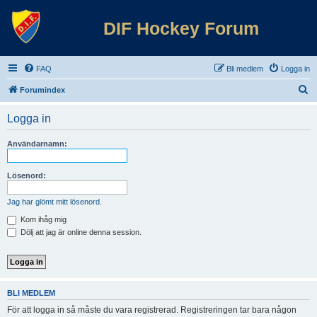
DIF Hockey Forum
FAQ
Bli medlem
Logga in
S
Forumindex
ö
Logga in
k
Användarnamn:
Lösenord:
Jag har glömt mitt lösenord.
Kom ihåg mig
Dölj att jag är online denna session.
BLI MEDLEM
För att logga in så måste du vara registrerad. Registreringen tar bara någon