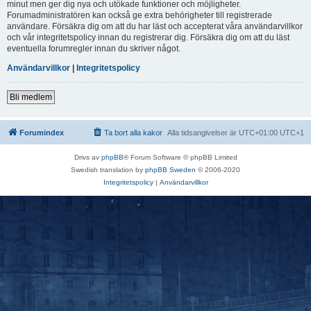
minut men ger dig nya och utökade funktioner och möjligheter.
Forumadministratören kan också ge extra behörigheter till registrerade
användare. Försäkra dig om att du har läst och accepterat våra användarvillkor
och vår integritetspolicy innan du registrerar dig. Försäkra dig om att du läst
eventuella forumregler innan du skriver något.
Användarvillkor
|
Integritetspolicy
Bli medlem
Forumindex
Ta bort alla kakor
Alla tidsangivelser är UTC+01:00 UTC+1
Drivs av
phpBB
® Forum Software © phpBB Limited
Swedish translation by
phpBB Sweden
© 2006-2020
Integritetspolicy
|
Användarvillkor