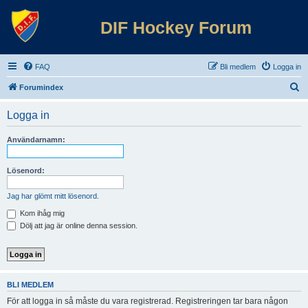
DIF Hockey Forum
FAQ
Bli medlem
Logga in
S
Forumindex
ö
Logga in
k
Användarnamn:
Lösenord:
Jag har glömt mitt lösenord.
Kom ihåg mig
Dölj att jag är online denna session.
BLI MEDLEM
För att logga in så måste du vara registrerad. Registreringen tar bara någon