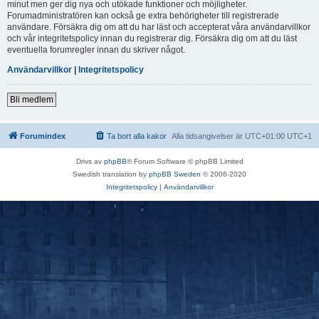
minut men ger dig nya och utökade funktioner och möjligheter.
Forumadministratören kan också ge extra behörigheter till registrerade
användare. Försäkra dig om att du har läst och accepterat våra användarvillkor
och vår integritetspolicy innan du registrerar dig. Försäkra dig om att du läst
eventuella forumregler innan du skriver något.
Användarvillkor
|
Integritetspolicy
Bli medlem
Forumindex
Ta bort alla kakor
Alla tidsangivelser är UTC+01:00 UTC+1
Drivs av
phpBB
® Forum Software © phpBB Limited
Swedish translation by
phpBB Sweden
© 2006-2020
Integritetspolicy
|
Användarvillkor