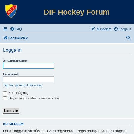
DIF Hockey Forum
FAQ
Bli medlem
Logga in
S
Forumindex
ö
Logga in
k
Användarnamn:
Lösenord:
Jag har glömt mitt lösenord.
Kom ihåg mig
Dölj att jag är online denna session.
BLI MEDLEM
För att logga in så måste du vara registrerad. Registreringen tar bara någon