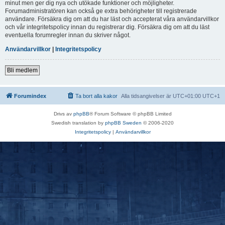
minut men ger dig nya och utökade funktioner och möjligheter.
Forumadministratören kan också ge extra behörigheter till registrerade
användare. Försäkra dig om att du har läst och accepterat våra användarvillkor
och vår integritetspolicy innan du registrerar dig. Försäkra dig om att du läst
eventuella forumregler innan du skriver något.
Användarvillkor
|
Integritetspolicy
Bli medlem
Forumindex
Ta bort alla kakor
Alla tidsangivelser är UTC+01:00 UTC+1
Drivs av
phpBB
® Forum Software © phpBB Limited
Swedish translation by
phpBB Sweden
© 2006-2020
Integritetspolicy
|
Användarvillkor