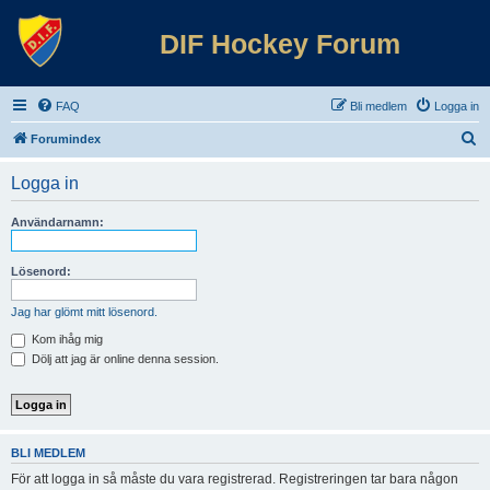
DIF Hockey Forum
FAQ
Bli medlem
Logga in
S
Forumindex
ö
Logga in
k
Användarnamn:
Lösenord:
Jag har glömt mitt lösenord.
Kom ihåg mig
Dölj att jag är online denna session.
BLI MEDLEM
För att logga in så måste du vara registrerad. Registreringen tar bara någon