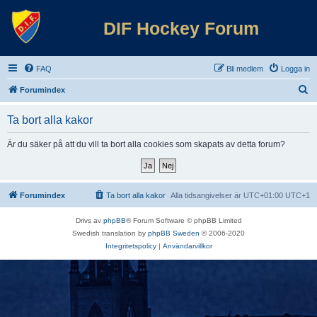
DIF Hockey Forum
FAQ
Bli medlem
Logga in
S
Forumindex
ö
Ta bort alla kakor
k
Är du säker på att du vill ta bort alla cookies som skapats av detta forum?
Forumindex
Ta bort alla kakor
Alla tidsangivelser är UTC+01:00 UTC+1
Drivs av
phpBB
® Forum Software © phpBB Limited
Swedish translation by
phpBB Sweden
© 2006-2020
Integritetspolicy
|
Användarvillkor