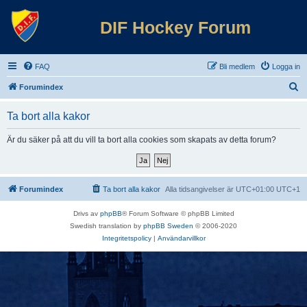
DIF Hockey Forum
FAQ
Bli medlem
Logga in
S
Forumindex
ö
Ta bort alla kakor
k
Är du säker på att du vill ta bort alla cookies som skapats av detta forum?
Forumindex
Ta bort alla kakor
Alla tidsangivelser är UTC+01:00 UTC+1
Drivs av
phpBB
® Forum Software © phpBB Limited
Swedish translation by
phpBB Sweden
© 2006-2020
Integritetspolicy
|
Användarvillkor