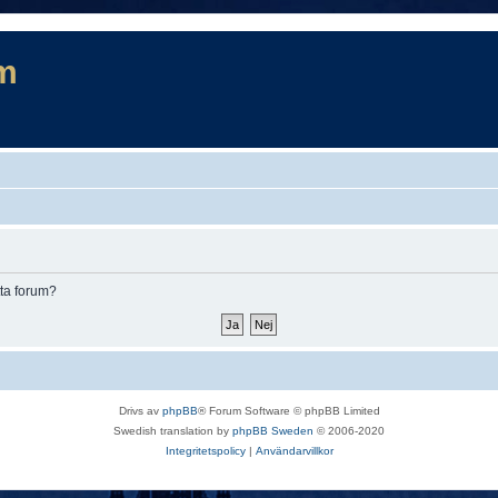
m
tta forum?
Drivs av
phpBB
® Forum Software © phpBB Limited
Swedish translation by
phpBB Sweden
© 2006-2020
Integritetspolicy
|
Användarvillkor