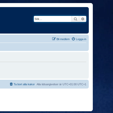
Sök
Avancerad söknin
Bli medlem
Logga in
Ta bort alla kakor
Alla tidsangivelser är UTC+01:00 UTC+1