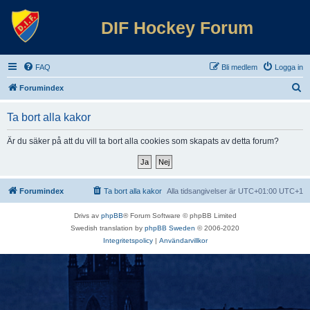
DIF Hockey Forum
FAQ
Bli medlem
Logga in
S
Forumindex
ö
Ta bort alla kakor
k
Är du säker på att du vill ta bort alla cookies som skapats av detta forum?
Forumindex
Ta bort alla kakor
Alla tidsangivelser är UTC+01:00 UTC+1
Drivs av
phpBB
® Forum Software © phpBB Limited
Swedish translation by
phpBB Sweden
© 2006-2020
Integritetspolicy
|
Användarvillkor