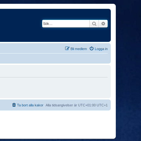
Sök
Avancerad söknin
Bli medlem
Logga in
Ta bort alla kakor
Alla tidsangivelser är UTC+01:00 UTC+1