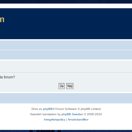
m
tta forum?
Drivs av
phpBB
® Forum Software © phpBB Limited
Swedish translation by
phpBB Sweden
© 2006-2020
Integritetspolicy
|
Användarvillkor