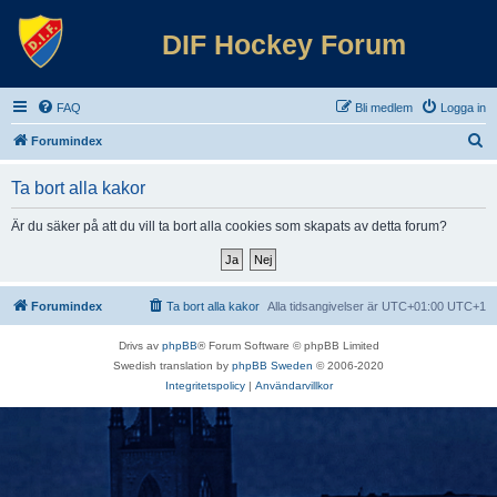
DIF Hockey Forum
FAQ
Bli medlem
Logga in
S
Forumindex
ö
Ta bort alla kakor
k
Är du säker på att du vill ta bort alla cookies som skapats av detta forum?
Forumindex
Ta bort alla kakor
Alla tidsangivelser är UTC+01:00 UTC+1
Drivs av
phpBB
® Forum Software © phpBB Limited
Swedish translation by
phpBB Sweden
© 2006-2020
Integritetspolicy
|
Användarvillkor