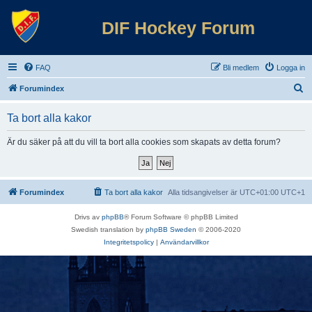
DIF Hockey Forum
FAQ
Bli medlem
Logga in
S
Forumindex
ö
Ta bort alla kakor
k
Är du säker på att du vill ta bort alla cookies som skapats av detta forum?
Forumindex
Ta bort alla kakor
Alla tidsangivelser är UTC+01:00 UTC+1
Drivs av
phpBB
® Forum Software © phpBB Limited
Swedish translation by
phpBB Sweden
© 2006-2020
Integritetspolicy
|
Användarvillkor