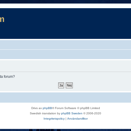
m
tta forum?
Drivs av
phpBB
® Forum Software © phpBB Limited
Swedish translation by
phpBB Sweden
© 2006-2020
Integritetspolicy
|
Användarvillkor