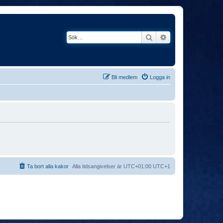
Sök
Avancerad söknin
Bli medlem
Logga in
Ta bort alla kakor
Alla tidsangivelser är UTC+01:00 UTC+1