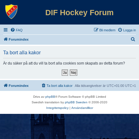
DIF Hockey Forum
FAQ
Bli medlem
Logga in
S
Forumindex
ö
Ta bort alla kakor
k
Är du säker på att du vill ta bort alla cookies som skapats av detta forum?
Forumindex
Ta bort alla kakor
Alla tidsangivelser är UTC+01:00 UTC+1
Drivs av
phpBB
® Forum Software © phpBB Limited
Swedish translation by
phpBB Sweden
© 2006-2020
Integritetspolicy
|
Användarvillkor