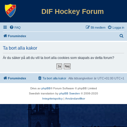
DIF Hockey Forum
FAQ
Bli medlem
Logga in
S
Forumindex
ö
Ta bort alla kakor
k
Är du säker på att du vill ta bort alla cookies som skapats av detta forum?
Forumindex
Ta bort alla kakor
Alla tidsangivelser är UTC+01:00 UTC+1
Drivs av
phpBB
® Forum Software © phpBB Limited
Swedish translation by
phpBB Sweden
© 2006-2020
Integritetspolicy
|
Användarvillkor