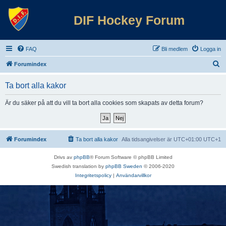
DIF Hockey Forum
FAQ
Bli medlem
Logga in
S
Forumindex
ö
Ta bort alla kakor
k
Är du säker på att du vill ta bort alla cookies som skapats av detta forum?
Forumindex
Ta bort alla kakor
Alla tidsangivelser är UTC+01:00 UTC+1
Drivs av
phpBB
® Forum Software © phpBB Limited
Swedish translation by
phpBB Sweden
© 2006-2020
Integritetspolicy
|
Användarvillkor