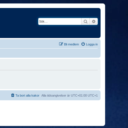
Sök
Avancerad söknin
Bli medlem
Logga in
Ta bort alla kakor
Alla tidsangivelser är UTC+01:00 UTC+1