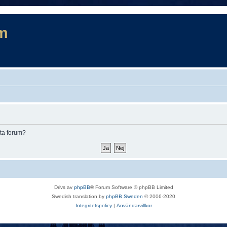
m
tta forum?
Drivs av
phpBB
® Forum Software © phpBB Limited
Swedish translation by
phpBB Sweden
© 2006-2020
Integritetspolicy
|
Användarvillkor