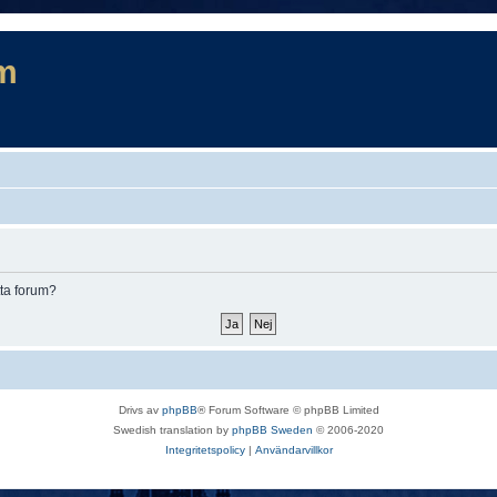
m
tta forum?
Drivs av
phpBB
® Forum Software © phpBB Limited
Swedish translation by
phpBB Sweden
© 2006-2020
Integritetspolicy
|
Användarvillkor