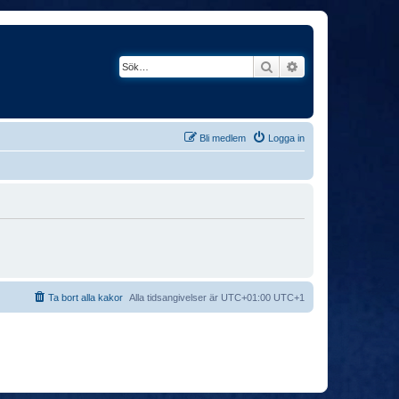
Sök
Avancerad söknin
Bli medlem
Logga in
Ta bort alla kakor
Alla tidsangivelser är UTC+01:00 UTC+1