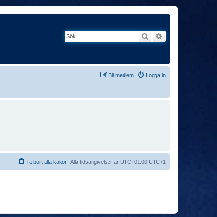
Sök
Avancerad söknin
Bli medlem
Logga in
Ta bort alla kakor
Alla tidsangivelser är UTC+01:00 UTC+1