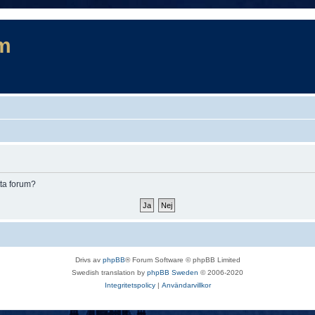
m
tta forum?
Drivs av
phpBB
® Forum Software © phpBB Limited
Swedish translation by
phpBB Sweden
© 2006-2020
Integritetspolicy
|
Användarvillkor