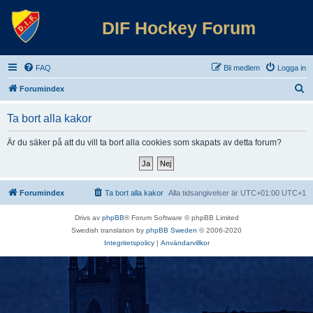
DIF Hockey Forum
FAQ
Bli medlem
Logga in
S
Forumindex
ö
Ta bort alla kakor
k
Är du säker på att du vill ta bort alla cookies som skapats av detta forum?
Forumindex
Ta bort alla kakor
Alla tidsangivelser är UTC+01:00 UTC+1
Drivs av
phpBB
® Forum Software © phpBB Limited
Swedish translation by
phpBB Sweden
© 2006-2020
Integritetspolicy
|
Användarvillkor