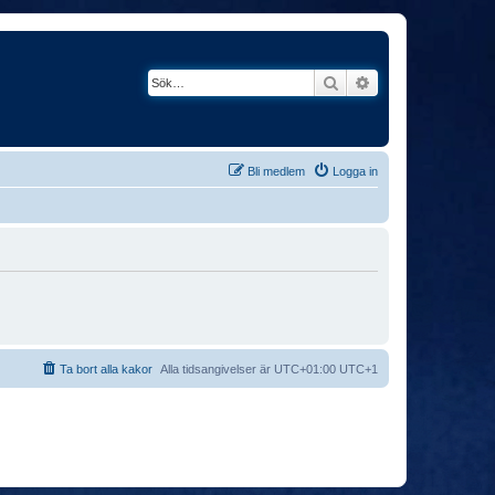
Sök
Avancerad söknin
Bli medlem
Logga in
Ta bort alla kakor
Alla tidsangivelser är UTC+01:00 UTC+1