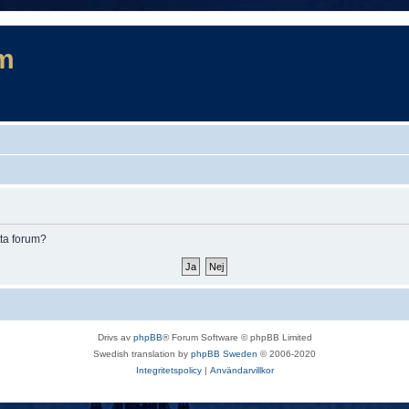
m
tta forum?
Drivs av
phpBB
® Forum Software © phpBB Limited
Swedish translation by
phpBB Sweden
© 2006-2020
Integritetspolicy
|
Användarvillkor