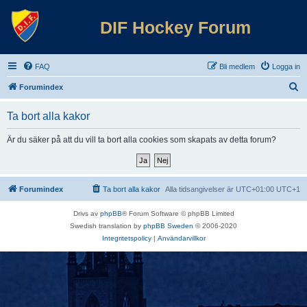
DIF Hockey Forum
FAQ
Bli medlem
Logga in
S
Forumindex
ö
Ta bort alla kakor
k
Är du säker på att du vill ta bort alla cookies som skapats av detta forum?
Forumindex
Ta bort alla kakor
Alla tidsangivelser är UTC+01:00 UTC+1
Drivs av
phpBB
® Forum Software © phpBB Limited
Swedish translation by
phpBB Sweden
© 2006-2020
Integritetspolicy
|
Användarvillkor