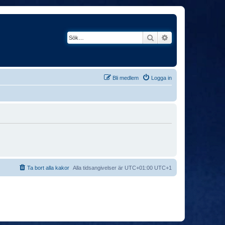
Sök
Avancerad söknin
Bli medlem
Logga in
Ta bort alla kakor
Alla tidsangivelser är UTC+01:00 UTC+1