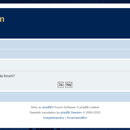
m
tta forum?
Drivs av
phpBB
® Forum Software © phpBB Limited
Swedish translation by
phpBB Sweden
© 2006-2020
Integritetspolicy
|
Användarvillkor