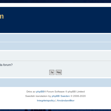
m
tta forum?
Drivs av
phpBB
® Forum Software © phpBB Limited
Swedish translation by
phpBB Sweden
© 2006-2020
Integritetspolicy
|
Användarvillkor