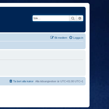
Sök
Avancerad söknin
Bli medlem
Logga in
Ta bort alla kakor
Alla tidsangivelser är UTC+01:00 UTC+1