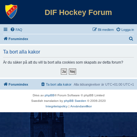
DIF Hockey Forum
FAQ
Bli medlem
Logga in
S
Forumindex
ö
Ta bort alla kakor
k
Är du säker på att du vill ta bort alla cookies som skapats av detta forum?
Forumindex
Ta bort alla kakor
Alla tidsangivelser är UTC+01:00 UTC+1
Drivs av
phpBB
® Forum Software © phpBB Limited
Swedish translation by
phpBB Sweden
© 2006-2020
Integritetspolicy
|
Användarvillkor