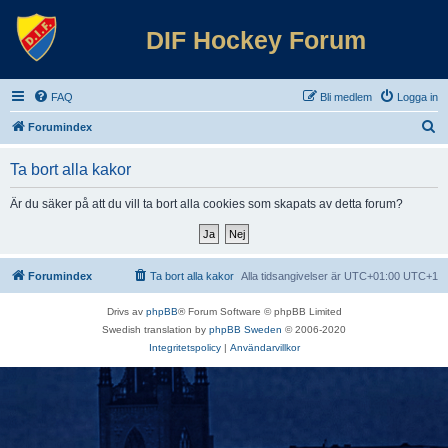
DIF Hockey Forum
FAQ
Bli medlem
Logga in
S
Forumindex
ö
Ta bort alla kakor
k
Är du säker på att du vill ta bort alla cookies som skapats av detta forum?
Forumindex
Ta bort alla kakor
Alla tidsangivelser är UTC+01:00 UTC+1
Drivs av
phpBB
® Forum Software © phpBB Limited
Swedish translation by
phpBB Sweden
© 2006-2020
Integritetspolicy
|
Användarvillkor