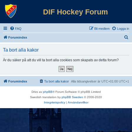
DIF Hockey Forum
FAQ
Bli medlem
Logga in
S
Forumindex
ö
Ta bort alla kakor
k
Är du säker på att du vill ta bort alla cookies som skapats av detta forum?
Forumindex
Ta bort alla kakor
Alla tidsangivelser är UTC+01:00 UTC+1
Drivs av
phpBB
® Forum Software © phpBB Limited
Swedish translation by
phpBB Sweden
© 2006-2020
Integritetspolicy
|
Användarvillkor