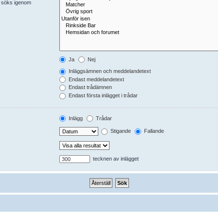
er söks igenom
Ja
Nej
Inläggsämnen och meddelandetext
Endast meddelandetext
Endast trådämnen
Endast första inlägget i trådar
Inlägg
Trådar
Stigande
Fallande
tecknen av inlägget