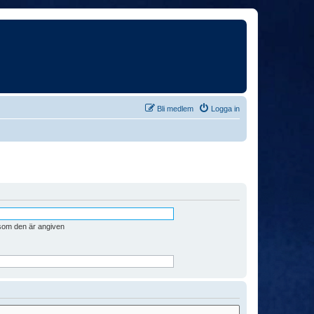
Bli medlem
Logga in
 som den är angiven