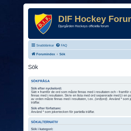
DIF Hockey Foru
Djurgården Hockeys officiella forum
Snabblänkar
FAQ
Forumindex
Sök
Sök
SÖKFRÅGA
Sök efter nyckelord:
Sätt
+
framför de ord som måste finnas med i resultaten och
-
framför d
finnas med i resultaten. Skriv en lista med ord separerade med
|
i en p
av orden måste finnas med i resultaten, t.ex.
(ord|ord)
. Använd * som jo
träffar.
Sök efter författare:
Använd * som jokertecken för partiella träffar.
SÖKALTERNATIV
Sök i kategori: