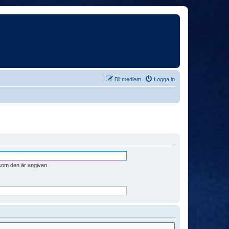
Bli medlem
Logga in
 som den är angiven