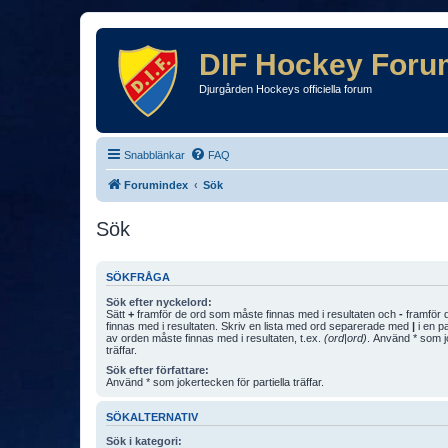
DIF Hockey Foru
Djurgården Hockeys officiella forum
Snabblänkar
FAQ
Forumindex
Sök
Sök
SÖKFRÅGA
Sök efter nyckelord:
Sätt
+
framför de ord som måste finnas med i resultaten och
-
framför d
finnas med i resultaten. Skriv en lista med ord separerade med
|
i en p
av orden måste finnas med i resultaten, t.ex.
(ord|ord)
. Använd * som jo
träffar.
Sök efter författare:
Använd * som jokertecken för partiella träffar.
SÖKALTERNATIV
Sök i kategori: