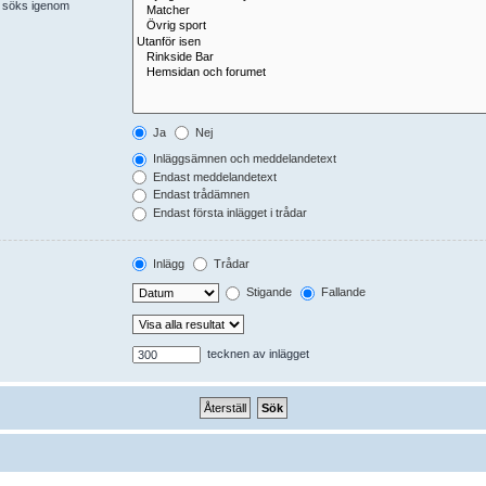
er söks igenom
Ja
Nej
Inläggsämnen och meddelandetext
Endast meddelandetext
Endast trådämnen
Endast första inlägget i trådar
Inlägg
Trådar
Stigande
Fallande
tecknen av inlägget