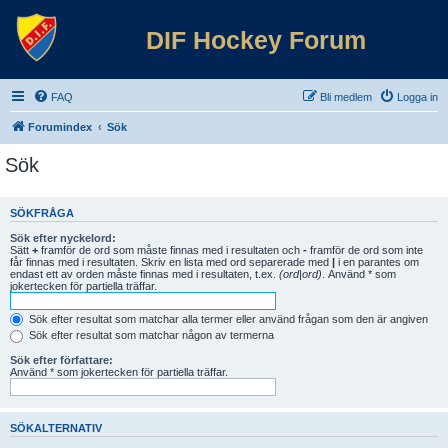
DIF Hockey Forum
FAQ
Bli medlem
Logga in
Forumindex
Sök
Sök
SÖKFRÅGA
Sök efter nyckelord:
Sätt
+
framför de ord som måste finnas med i resultaten och
-
framför de ord som inte
får finnas med i resultaten. Skriv en lista med ord separerade med
|
i en parantes om
endast ett av orden måste finnas med i resultaten, t.ex.
(ord|ord)
. Använd * som
jokertecken för partiella träffar.
Sök efter resultat som matchar alla termer eller använd frågan som den är angiven
Sök efter resultat som matchar någon av termerna
Sök efter författare:
Använd * som jokertecken för partiella träffar.
SÖKALTERNATIV