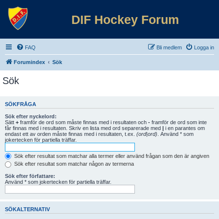
DIF Hockey Forum
FAQ
Bli medlem
Logga in
Forumindex
Sök
Sök
SÖKFRÅGA
Sök efter nyckelord:
Sätt
+
framför de ord som måste finnas med i resultaten och
-
framför de ord som inte
får finnas med i resultaten. Skriv en lista med ord separerade med
|
i en parantes om
endast ett av orden måste finnas med i resultaten, t.ex.
(ord|ord)
. Använd * som
jokertecken för partiella träffar.
Sök efter resultat som matchar alla termer eller använd frågan som den är angiven
Sök efter resultat som matchar någon av termerna
Sök efter författare:
Använd * som jokertecken för partiella träffar.
SÖKALTERNATIV