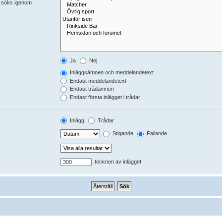
er söks igenom
Ja
Nej
Inläggsämnen och meddelandetext
Endast meddelandetext
Endast trådämnen
Endast första inlägget i trådar
Inlägg
Trådar
Stigande
Fallande
tecknen av inlägget