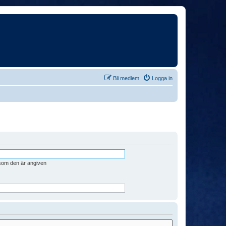
Bli medlem
Logga in
 som den är angiven