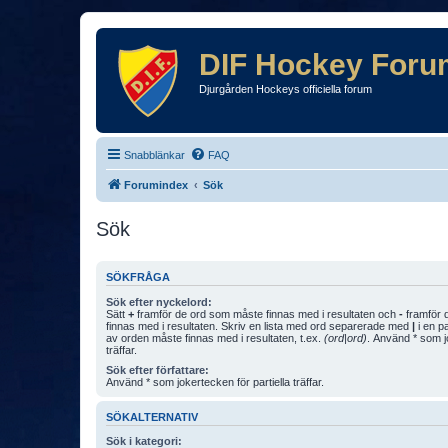
DIF Hockey Foru
Djurgården Hockeys officiella forum
Snabblänkar
FAQ
Forumindex
Sök
Sök
SÖKFRÅGA
Sök efter nyckelord:
Sätt
+
framför de ord som måste finnas med i resultaten och
-
framför d
finnas med i resultaten. Skriv en lista med ord separerade med
|
i en p
av orden måste finnas med i resultaten, t.ex.
(ord|ord)
. Använd * som jo
träffar.
Sök efter författare:
Använd * som jokertecken för partiella träffar.
SÖKALTERNATIV
Sök i kategori: