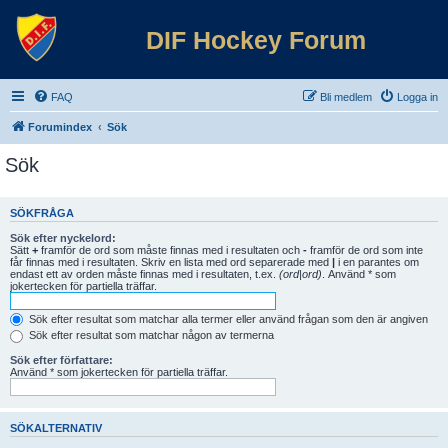
DIF Hockey Forum
FAQ
Bli medlem
Logga in
Forumindex
Sök
Sök
SÖKFRÅGA
Sök efter nyckelord:
Sätt
+
framför de ord som måste finnas med i resultaten och
-
framför de ord som inte
får finnas med i resultaten. Skriv en lista med ord separerade med
|
i en parantes om
endast ett av orden måste finnas med i resultaten, t.ex.
(ord|ord)
. Använd * som
jokertecken för partiella träffar.
Sök efter resultat som matchar alla termer eller använd frågan som den är angiven
Sök efter resultat som matchar någon av termerna
Sök efter författare:
Använd * som jokertecken för partiella träffar.
SÖKALTERNATIV