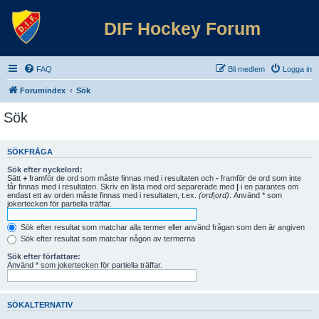
DIF Hockey Forum
FAQ
Bli medlem
Logga in
Forumindex
Sök
Sök
SÖKFRÅGA
Sök efter nyckelord:
Sätt
+
framför de ord som måste finnas med i resultaten och
-
framför de ord som inte
får finnas med i resultaten. Skriv en lista med ord separerade med
|
i en parantes om
endast ett av orden måste finnas med i resultaten, t.ex.
(ord|ord)
. Använd * som
jokertecken för partiella träffar.
Sök efter resultat som matchar alla termer eller använd frågan som den är angiven
Sök efter resultat som matchar någon av termerna
Sök efter författare:
Använd * som jokertecken för partiella träffar.
SÖKALTERNATIV