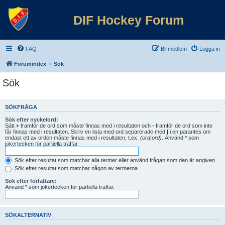
DIF Hockey Forum
FAQ
Bli medlem
Logga in
Forumindex
Sök
Sök
SÖKFRÅGA
Sök efter nyckelord:
Sätt
+
framför de ord som måste finnas med i resultaten och
-
framför de ord som inte
får finnas med i resultaten. Skriv en lista med ord separerade med
|
i en parantes om
endast ett av orden måste finnas med i resultaten, t.ex.
(ord|ord)
. Använd * som
jokertecken för partiella träffar.
Sök efter resultat som matchar alla termer eller använd frågan som den är angiven
Sök efter resultat som matchar någon av termerna
Sök efter författare:
Använd * som jokertecken för partiella träffar.
SÖKALTERNATIV