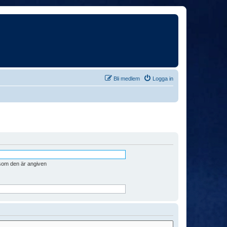
Bli medlem
Logga in
 som den är angiven