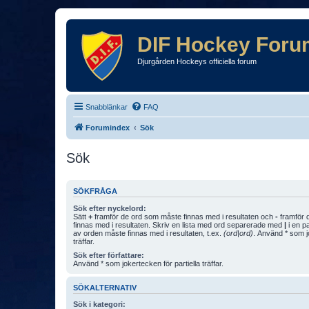
DIF Hockey Foru
Djurgården Hockeys officiella forum
Snabblänkar
FAQ
Forumindex
Sök
Sök
SÖKFRÅGA
Sök efter nyckelord:
Sätt
+
framför de ord som måste finnas med i resultaten och
-
framför d
finnas med i resultaten. Skriv en lista med ord separerade med
|
i en p
av orden måste finnas med i resultaten, t.ex.
(ord|ord)
. Använd * som jo
träffar.
Sök efter författare:
Använd * som jokertecken för partiella träffar.
SÖKALTERNATIV
Sök i kategori: