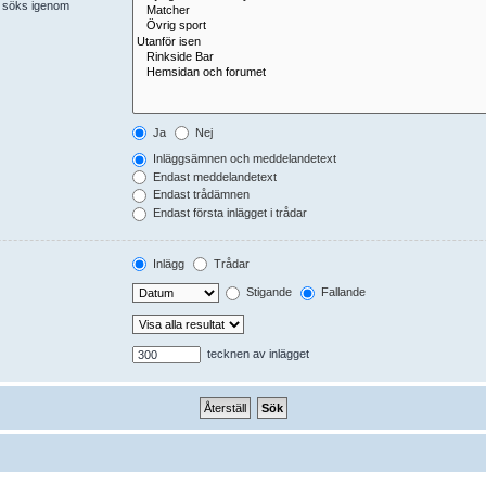
er söks igenom
Ja
Nej
Inläggsämnen och meddelandetext
Endast meddelandetext
Endast trådämnen
Endast första inlägget i trådar
Inlägg
Trådar
Stigande
Fallande
tecknen av inlägget