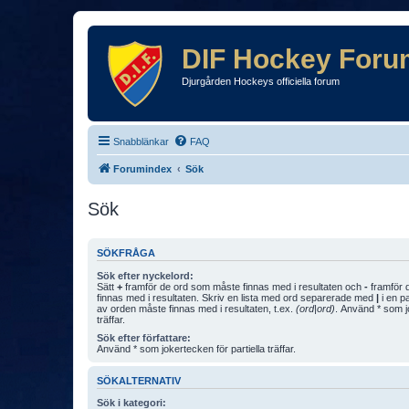
DIF Hockey Foru
Djurgården Hockeys officiella forum
Snabblänkar
FAQ
Forumindex
Sök
Sök
SÖKFRÅGA
Sök efter nyckelord:
Sätt
+
framför de ord som måste finnas med i resultaten och
-
framför d
finnas med i resultaten. Skriv en lista med ord separerade med
|
i en p
av orden måste finnas med i resultaten, t.ex.
(ord|ord)
. Använd * som jo
träffar.
Sök efter författare:
Använd * som jokertecken för partiella träffar.
SÖKALTERNATIV
Sök i kategori: