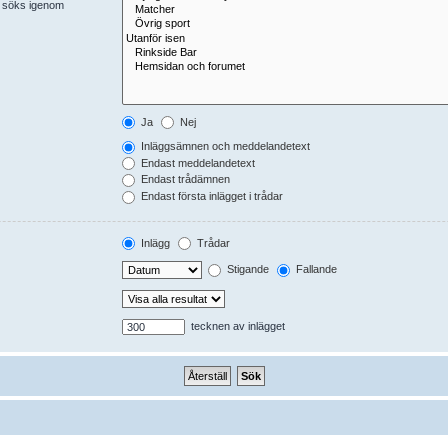
er söks igenom
Ja
Nej
Inläggsämnen och meddelandetext
Endast meddelandetext
Endast trådämnen
Endast första inlägget i trådar
Inlägg
Trådar
Stigande
Fallande
tecknen av inlägget