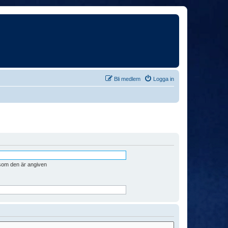
Bli medlem
Logga in
 som den är angiven