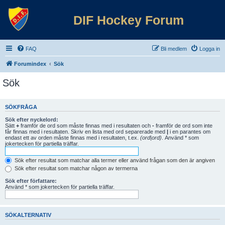
DIF Hockey Forum
FAQ
Bli medlem
Logga in
Forumindex
Sök
Sök
SÖKFRÅGA
Sök efter nyckelord:
Sätt
+
framför de ord som måste finnas med i resultaten och
-
framför de ord som inte
får finnas med i resultaten. Skriv en lista med ord separerade med
|
i en parantes om
endast ett av orden måste finnas med i resultaten, t.ex.
(ord|ord)
. Använd * som
jokertecken för partiella träffar.
Sök efter resultat som matchar alla termer eller använd frågan som den är angiven
Sök efter resultat som matchar någon av termerna
Sök efter författare:
Använd * som jokertecken för partiella träffar.
SÖKALTERNATIV