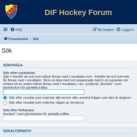
DIF Hockey Forum
FAQ
Bli medlem
Logga in
Forumindex
Sök
Sök
SÖKFRÅGA
Sök efter nyckelord:
Sätt
+
framför de ord som måste finnas med i resultaten och
-
framför de ord som inte
får finnas med i resultaten. Skriv en lista med ord separerade med
|
i en parantes om
endast ett av orden måste finnas med i resultaten, t.ex.
(ord|ord)
. Använd * som
jokertecken för partiella träffar.
Sök efter resultat som matchar alla termer eller använd frågan som den är angiven
Sök efter resultat som matchar någon av termerna
Sök efter författare:
Använd * som jokertecken för partiella träffar.
SÖKALTERNATIV