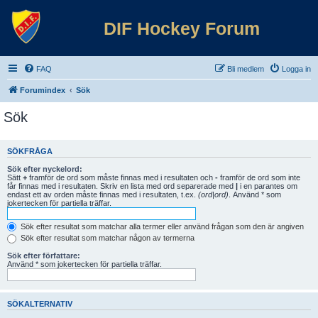
DIF Hockey Forum
FAQ
Bli medlem
Logga in
Forumindex
Sök
Sök
SÖKFRÅGA
Sök efter nyckelord:
Sätt
+
framför de ord som måste finnas med i resultaten och
-
framför de ord som inte
får finnas med i resultaten. Skriv en lista med ord separerade med
|
i en parantes om
endast ett av orden måste finnas med i resultaten, t.ex.
(ord|ord)
. Använd * som
jokertecken för partiella träffar.
Sök efter resultat som matchar alla termer eller använd frågan som den är angiven
Sök efter resultat som matchar någon av termerna
Sök efter författare:
Använd * som jokertecken för partiella träffar.
SÖKALTERNATIV