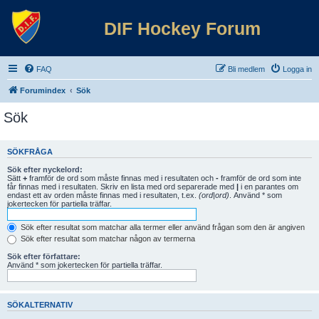
DIF Hockey Forum
FAQ
Bli medlem
Logga in
Forumindex
Sök
Sök
SÖKFRÅGA
Sök efter nyckelord:
Sätt
+
framför de ord som måste finnas med i resultaten och
-
framför de ord som inte
får finnas med i resultaten. Skriv en lista med ord separerade med
|
i en parantes om
endast ett av orden måste finnas med i resultaten, t.ex.
(ord|ord)
. Använd * som
jokertecken för partiella träffar.
Sök efter resultat som matchar alla termer eller använd frågan som den är angiven
Sök efter resultat som matchar någon av termerna
Sök efter författare:
Använd * som jokertecken för partiella träffar.
SÖKALTERNATIV