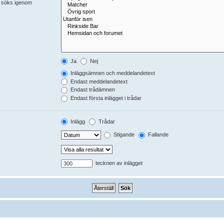
er söks igenom
Ja
Nej
Inläggsämnen och meddelandetext
Endast meddelandetext
Endast trådämnen
Endast första inlägget i trådar
Inlägg
Trådar
Stigande
Fallande
tecknen av inlägget