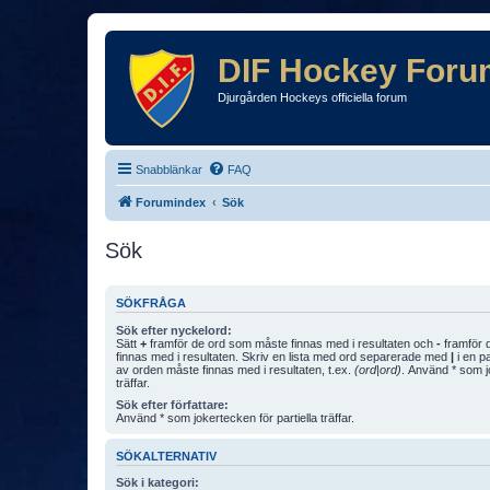
DIF Hockey Foru
Djurgården Hockeys officiella forum
Snabblänkar
FAQ
Forumindex
Sök
Sök
SÖKFRÅGA
Sök efter nyckelord:
Sätt
+
framför de ord som måste finnas med i resultaten och
-
framför d
finnas med i resultaten. Skriv en lista med ord separerade med
|
i en p
av orden måste finnas med i resultaten, t.ex.
(ord|ord)
. Använd * som jo
träffar.
Sök efter författare:
Använd * som jokertecken för partiella träffar.
SÖKALTERNATIV
Sök i kategori: