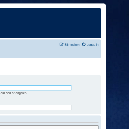
Bli medlem
Logga in
 som den är angiven