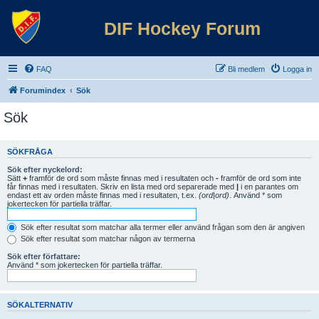
DIF Hockey Forum
FAQ
Bli medlem
Logga in
Forumindex
Sök
Sök
SÖKFRÅGA
Sök efter nyckelord:
Sätt
+
framför de ord som måste finnas med i resultaten och
-
framför de ord som inte
får finnas med i resultaten. Skriv en lista med ord separerade med
|
i en parantes om
endast ett av orden måste finnas med i resultaten, t.ex.
(ord|ord)
. Använd * som
jokertecken för partiella träffar.
Sök efter resultat som matchar alla termer eller använd frågan som den är angiven
Sök efter resultat som matchar någon av termerna
Sök efter författare:
Använd * som jokertecken för partiella träffar.
SÖKALTERNATIV