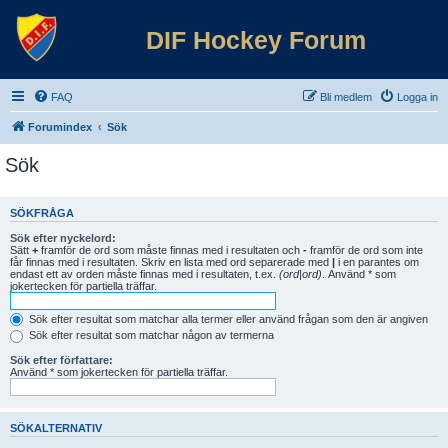
DIF Hockey Forum
FAQ
Bli medlem
Logga in
Forumindex
Sök
Sök
SÖKFRÅGA
Sök efter nyckelord:
Sätt
+
framför de ord som måste finnas med i resultaten och
-
framför de ord som inte
får finnas med i resultaten. Skriv en lista med ord separerade med
|
i en parantes om
endast ett av orden måste finnas med i resultaten, t.ex.
(ord|ord)
. Använd * som
jokertecken för partiella träffar.
Sök efter resultat som matchar alla termer eller använd frågan som den är angiven
Sök efter resultat som matchar någon av termerna
Sök efter författare:
Använd * som jokertecken för partiella träffar.
SÖKALTERNATIV