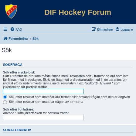
DIF Hockey Forum
FAQ
Bli medlem
Logga in
Forumindex
Sök
Sök
SÖKFRÅGA
Sök efter nyckelord:
Sätt
+
framför de ord som måste finnas med i resultaten och
-
framför de ord som inte
får finnas med i resultaten. Skriv en lista med ord separerade med
|
i en parantes om
endast ett av orden måste finnas med i resultaten, t.ex.
(ord|ord)
. Använd * som
jokertecken för partiella träffar.
Sök efter resultat som matchar alla termer eller använd frågan som den är angiven
Sök efter resultat som matchar någon av termerna
Sök efter författare:
Använd * som jokertecken för partiella träffar.
SÖKALTERNATIV