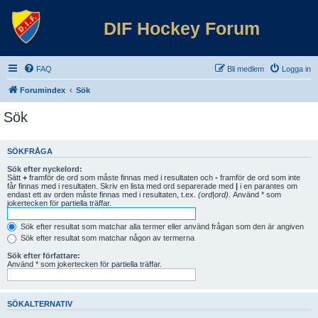
DIF Hockey Forum
FAQ
Bli medlem
Logga in
Forumindex
Sök
Sök
SÖKFRÅGA
Sök efter nyckelord:
Sätt
+
framför de ord som måste finnas med i resultaten och
-
framför de ord som inte
får finnas med i resultaten. Skriv en lista med ord separerade med
|
i en parantes om
endast ett av orden måste finnas med i resultaten, t.ex.
(ord|ord)
. Använd * som
jokertecken för partiella träffar.
Sök efter resultat som matchar alla termer eller använd frågan som den är angiven
Sök efter resultat som matchar någon av termerna
Sök efter författare:
Använd * som jokertecken för partiella träffar.
SÖKALTERNATIV