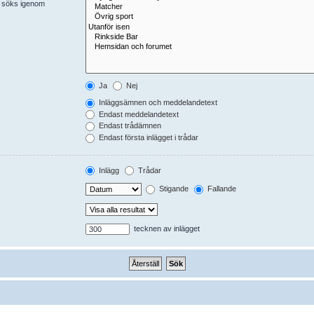
er söks igenom
Ja
Nej
Inläggsämnen och meddelandetext
Endast meddelandetext
Endast trådämnen
Endast första inlägget i trådar
Inlägg
Trådar
Stigande
Fallande
tecknen av inlägget