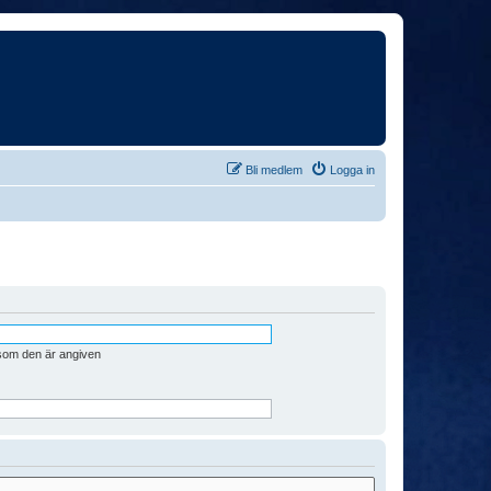
Bli medlem
Logga in
 som den är angiven