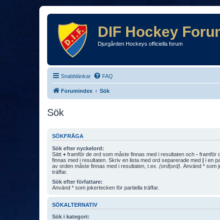
DIF Hockey Foru
Djurgården Hockeys officiella forum
Snabblänkar
FAQ
Forumindex
Sök
Sök
SÖKFRÅGA
Sök efter nyckelord:
Sätt
+
framför de ord som måste finnas med i resultaten och
-
framför d
finnas med i resultaten. Skriv en lista med ord separerade med
|
i en p
av orden måste finnas med i resultaten, t.ex.
(ord|ord)
. Använd * som jo
träffar.
Sök efter författare:
Använd * som jokertecken för partiella träffar.
SÖKALTERNATIV
Sök i kategori: